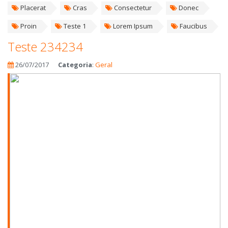
Placerat
Cras
Consectetur
Donec
Proin
Teste 1
Lorem Ipsum
Faucibus
Teste 234234
26/07/2017
Categoria
:
Geral